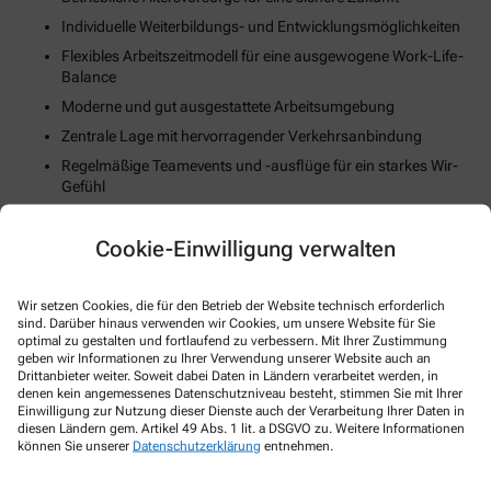
Individuelle Weiterbildungs- und Entwicklungsmöglichkeiten
Flexibles Arbeitszeitmodell für eine ausgewogene Work-Life-
Balance
Moderne und gut ausgestattete Arbeitsumgebung
Zentrale Lage mit hervorragender Verkehrsanbindung
Regelmäßige Teamevents und -ausflüge für ein starkes Wir-
Gefühl
Mitarbeiter-Rabatte auf Produkte und Dienstleistungen der
Apotheke
Cookie-Einwilligung verwalten
Unterstützung bei der Wohnungssuche oder Umzugskosten
(falls zutreffend)
Wir setzen Cookies, die für den Betrieb der Website technisch erforderlich
Fortschrittliche Digitalisierungs- und Technologiestrategie
sind. Darüber hinaus verwenden wir Cookies, um unsere Website für Sie
optimal zu gestalten und fortlaufend zu verbessern. Mit Ihrer Zustimmung
Gesundheits- und Fitnessangebote zur Stärkung des
geben wir Informationen zu Ihrer Verwendung unserer Website auch an
körperlichen Wohlbefindens
Drittanbieter weiter. Soweit dabei Daten in Ländern verarbeitet werden, in
denen kein angemessenes Datenschutzniveau besteht, stimmen Sie mit Ihrer
Einwilligung zur Nutzung dieser Dienste auch der Verarbeitung Ihrer Daten in
So können Sie sich bewerben
diesen Ländern gem. Artikel 49 Abs. 1 lit. a DSGVO zu. Weitere Informationen
können Sie unserer
Datenschutzerklärung
entnehmen.
E-Mail